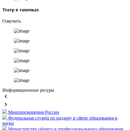
Театр в тапочках
Озвучить
Информационные ресуры
keyboard_arrow_left
keyboard_arrow_right
Минпросвещения России
Федеральная служба по надзору в сфере образования и
науки
Министерство общего и профессионального образования