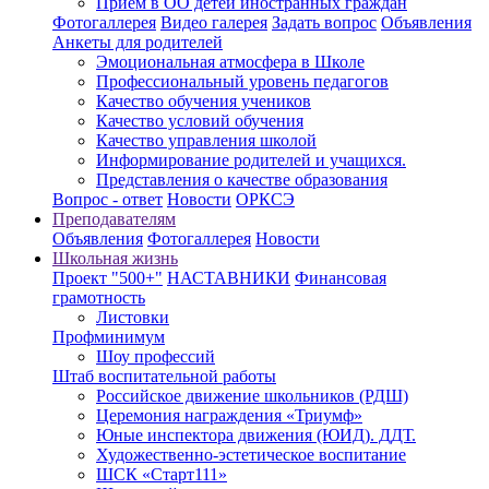
Прием в ОО детей иностранных граждан
Фотогаллерея
Видео галерея
Задать вопрос
Объявления
Анкеты для родителей
Эмоциональная атмосфера в Школе
Профессиональный уровень педагогов
Качество обучения учеников
Качество условий обучения
Качество управления школой
Информирование родителей и учащихся.
Представления о качестве образования
Вопрос - ответ
Новости
ОРКСЭ
Преподавателям
Объявления
Фотогаллерея
Новости
Школьная жизнь
Проект "500+"
НАСТАВНИКИ
Финансовая
грамотность
Листовки
Профминимум
Шоу профессий
Штаб воспитательной работы
Российское движение школьников (РДШ)
Церемония награждения «Триумф»
Юные инспектора движения (ЮИД). ДДТ.
Художественно-эстетическое воспитание
ШСК «Старт111»