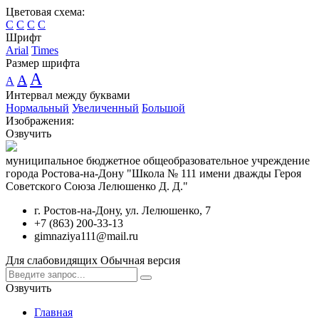
Цветовая схема:
C
C
C
C
Шрифт
Arial
Times
Размер шрифта
A
A
A
Интервал между буквами
Нормальный
Увеличенный
Большой
Изображения:
Озвучить
муниципальное бюджетное общеобразовательное учреждение
города Ростова-на-Дону "Школа № 111 имени дважды Героя
Советского Союза Лелюшенко Д. Д."
г. Ростов-на-Дону, ул. Лелюшенко, 7
+7 (863) 200-33-13
gimnaziya111@mail.ru
Для слабовидящих
Обычная версия
Озвучить
Главная