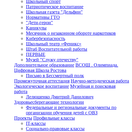
Школьный спорт
Патриотическое воспитание
Школьная газета "Дельфин"
Нормативы ГТО
"Дети-герои"
Каникулы
Месячник о незаконном обороте наркотиков
Кибербезопасность
Школьный театр «Феникс»
Штаб Воспитательной работы
ПЕРВЫЕ
Музей "Служу отечеству"
Дополнительное образование
ВСОШ . Олимпиада.
Цифровая Школа Ростова
Письмо в Бессмертный полк
Промежуточная аттестация
Научно-методическая работа
Экологическое воспитание
Музейная и поисковая
работа
Лелюшенко Дмитрий Данилович
Здоровьесберегающие технологии
Федеральные и региональные документы по
организации обучения детей с ОВЗ
Проекты
Профильные классы
IT-классы
Социально-правовые классы