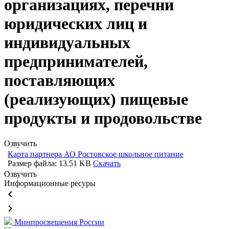
организациях, перечни
юридических лиц и
индивидуальных
предпринимателей,
поставляющих
(реализующих) пищевые
продукты и продовольстве
Озвучить
Карта партнера АО Ростовское школьное питание
Размер файла: 13.51 KB
Скачать
Озвучить
Информационные ресуры
keyboard_arrow_left
keyboard_arrow_right
Минпросвещения России