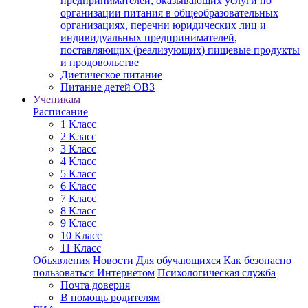
предпринимателей, оказывающих услуги по
организации питания в общеобразовательных
организациях, перечни юридических лиц и
индивидуальных предпринимателей,
поставляющих (реализующих) пищевые продукты
и продовольстве
Диетическое питание
Питание детей ОВЗ
Ученикам
Расписание
1 Класс
2 Класс
3 Класс
4 Класс
5 Класс
6 Класс
7 Класс
8 Класс
9 Класс
10 Класс
11 Класс
Объявления
Новости
Для обучающихся
Как безопасно
пользоваться Интернетом
Психологическая служба
Почта доверия
В помощь родителям