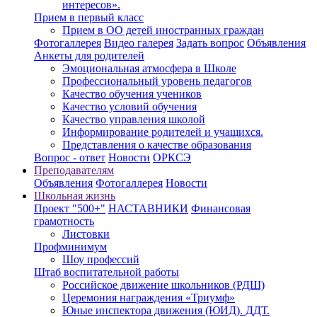
интересов».
Прием в первый класс
Прием в ОО детей иностранных граждан
Фотогаллерея
Видео галерея
Задать вопрос
Объявления
Анкеты для родителей
Эмоциональная атмосфера в Школе
Профессиональный уровень педагогов
Качество обучения учеников
Качество условий обучения
Качество управления школой
Информирование родителей и учащихся.
Представления о качестве образования
Вопрос - ответ
Новости
ОРКСЭ
Преподавателям
Объявления
Фотогаллерея
Новости
Школьная жизнь
Проект "500+"
НАСТАВНИКИ
Финансовая
грамотность
Листовки
Профминимум
Шоу профессий
Штаб воспитательной работы
Российское движение школьников (РДШ)
Церемония награждения «Триумф»
Юные инспектора движения (ЮИД). ДДТ.