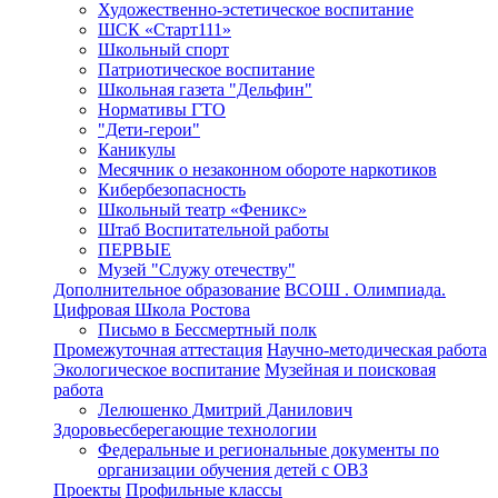
Художественно-эстетическое воспитание
ШСК «Старт111»
Школьный спорт
Патриотическое воспитание
Школьная газета "Дельфин"
Нормативы ГТО
"Дети-герои"
Каникулы
Месячник о незаконном обороте наркотиков
Кибербезопасность
Школьный театр «Феникс»
Штаб Воспитательной работы
ПЕРВЫЕ
Музей "Служу отечеству"
Дополнительное образование
ВСОШ . Олимпиада.
Цифровая Школа Ростова
Письмо в Бессмертный полк
Промежуточная аттестация
Научно-методическая работа
Экологическое воспитание
Музейная и поисковая
работа
Лелюшенко Дмитрий Данилович
Здоровьесберегающие технологии
Федеральные и региональные документы по
организации обучения детей с ОВЗ
Проекты
Профильные классы