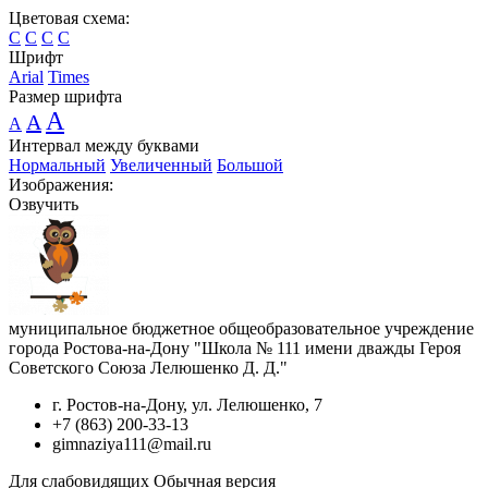
Цветовая схема:
C
C
C
C
Шрифт
Arial
Times
Размер шрифта
A
A
A
Интервал между буквами
Нормальный
Увеличенный
Большой
Изображения:
Озвучить
муниципальное бюджетное общеобразовательное учреждение
города Ростова-на-Дону "Школа № 111 имени дважды Героя
Советского Союза Лелюшенко Д. Д."
г. Ростов-на-Дону, ул. Лелюшенко, 7
+7 (863) 200-33-13
gimnaziya111@mail.ru
Для слабовидящих
Обычная версия