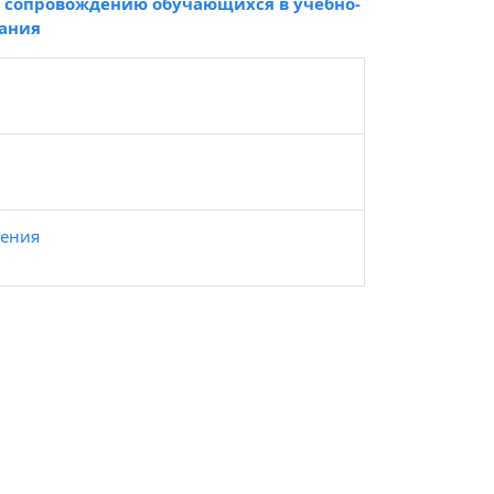
 сопровождению обучающихся в учебно-
вания
дения