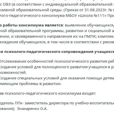
 с ОВЗ (в соответствии с индивидуальной образовательной 
зивной образовательной среды. (Приказ от 31.08.2023г. № 0
лого-педагогического консилиума МБОУ «Школа №111» Прика
 работы консилиума является
: выявление обучающихся
ной образовательной программы, развитии и социальной 
ении, и своевременного направления их на ПМПК; комплек
вождения обучающихся, в том числе в соответствии с рек
и психолого-педагогического сопровождения учащихся
Отслеживание особенностей психологического развития реб
Создание условий для полноценного развития учащихся в 
возможностей.
Создание специальных условий для оказания помощи детя
имеющим проблемы в развитии.
тав психолого-педагогического консилиума входят:
едатель ППк- заместитель директора по учебно-воспитател
ования); Знахаренко О.А.