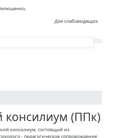
. Лелюшенко,
Для слабовидящих
ольная жизнь
МЕРОПРИЯТИЯ
ша школа
Горячее питание
Food
НКЛЮЗИВНОЕ ОБРАЗОВАНИЕ
 консилиум (ППк)
ский консилиум, состоящий из
холого - педагогическое сопровождение