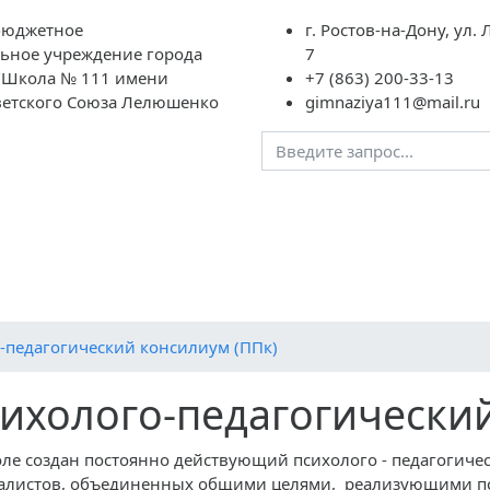
бюджетное
г. Ростов-на-Дону, ул
ьное учреждение города
7
 "Школа № 111 имени
+7 (863) 200-33-13
ветского Союза Лелюшенко
gimnaziya111@mail.ru
ции
Ученикам
Родителям
Преподавателям
Шк
овления
Публичный отчет
Контакты
Ими гордится на
Социальный сертификат дополнительного образования
И
-педагогический консилиум (ППк)
ихолого-педагогический
ле создан постоянно действующий психолого - педагогиче
алистов, объединенных общими целями, реализующими пси