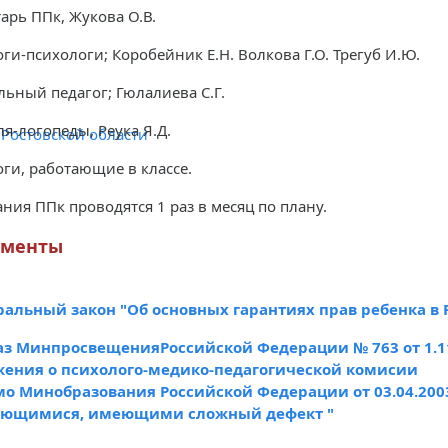
тарь ППк, Жукова О.В.
оги-психологи; Коробейник Е.Н. Волкова Г.О. Трегуб И.Ю.
льный педагог; Гюлалиева С.Г.
ля-логопеды, Реука Я.Д.
Ростовской области
оги, работающие в классе.
ания ППк проводятся 1 раз в месяц по плану.
ументы
альный закон "Об основных гарантиях прав ребенка в
з МинпросвещенияРоссийской Федерации № 763 от 1.1
ения о психолого-медико-педагогической комисии
о Минобразования Российской Федерации от 03.04.2003
ающимися, имеющими сложный дефект "