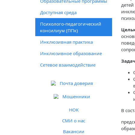
Образовательные программы
детей
инклю
Доступная среда
психо
Психолого-педагогический
Целью
консилиум (ППк)
основ
Инклюзивная практика
повед
сопро
Инклюзивное образование
Задач
Сетевое взаимодействие
Почта доверия
Мошенники
НОК
В сос
СМИ о нас
предс
образ
Вакансии