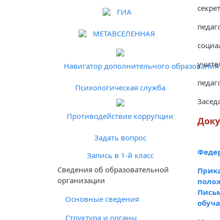
секре
ГИА
педаг
МЕТАВСЕЛЕННАЯ
социа
учите
Навигатор дополнительного образования 
педаг
Психологическая служба
Засед
Противодействие коррупции
Док
Задать вопрос
Федер
Запись в 1-й класс
Cведения об образовательной
Прика
организации
полож
Письм
Основные сведения
обуч
Структура и органы