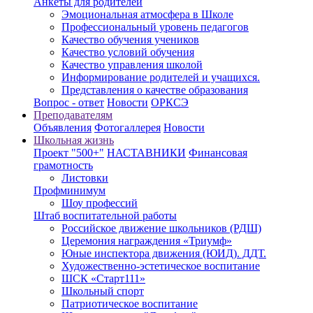
Анкеты для родителей
Эмоциональная атмосфера в Школе
Профессиональный уровень педагогов
Качество обучения учеников
Качество условий обучения
Качество управления школой
Информирование родителей и учащихся.
Представления о качестве образования
Вопрос - ответ
Новости
ОРКСЭ
Преподавателям
Объявления
Фотогаллерея
Новости
Школьная жизнь
Проект "500+"
НАСТАВНИКИ
Финансовая
грамотность
Листовки
Профминимум
Шоу профессий
Штаб воспитательной работы
Российское движение школьников (РДШ)
Церемония награждения «Триумф»
Юные инспектора движения (ЮИД). ДДТ.
Художественно-эстетическое воспитание
ШСК «Старт111»
Школьный спорт
Патриотическое воспитание