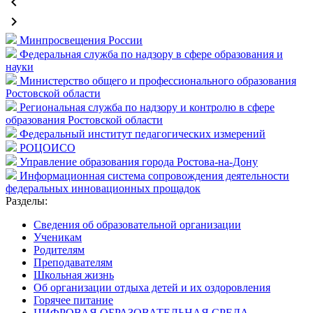
keyboard_arrow_left
keyboard_arrow_right
Минпросвещения России
Федеральная служба по надзору в сфере образования и
науки
Министерство общего и профессионального образования
Ростовской области
Региональная служба по надзору и контролю в сфере
образования Ростовской области
Федеральный институт педагогических измерений
РОЦОИСО
Управление образования города Ростова-на-Дону
Информационная система сопровождения деятельности
федеральных инновационных прощадок
Разделы:
Сведения об образовательной организации
Ученикам
Родителям
Преподавателям
Школьная жизнь
Об организации отдыха детей и их оздоровления
Горячее питание
ЦИФРОВАЯ ОБРАЗОВАТЕЛЬНАЯ СРЕДА