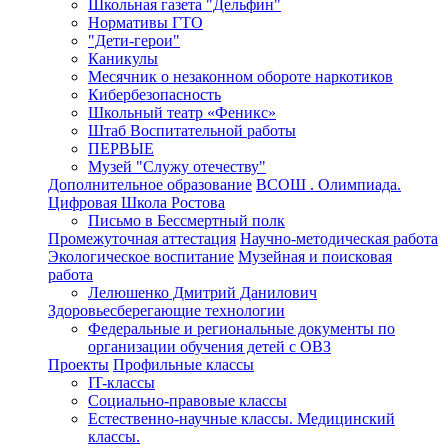
Школьная газета "Дельфин"
Нормативы ГТО
"Дети-герои"
Каникулы
Месячник о незаконном обороте наркотиков
Кибербезопасность
Школьный театр «Феникс»
Штаб Воспитательной работы
ПЕРВЫЕ
Музей "Служу отечеству"
Дополнительное образование
ВСОШ . Олимпиада.
Цифровая Школа Ростова
Письмо в Бессмертный полк
Промежуточная аттестация
Научно-методическая работа
Экологическое воспитание
Музейная и поисковая
работа
Лелюшенко Дмитрий Данилович
Здоровьесберегающие технологии
Федеральные и региональные документы по
организации обучения детей с ОВЗ
Проекты
Профильные классы
IT-классы
Социально-правовые классы
Естественно-научные классы. Медицинский
классы.