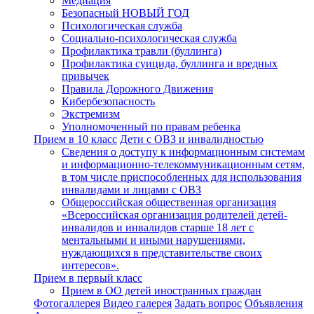
Медиация
Безопасный НОВЫЙ ГОД
Психологическая служба
Социально-психологическая служба
Профилактика травли (буллинга)
Профилактика суицида, буллинга и вредных
привычек
Правила Дорожного Движения
Кибербезопасность
Экстремизм
Уполномоченный по правам ребенка
Прием в 10 класс
Дети с ОВЗ и инвалидностью
Сведения о доступу к информационным системам
и информационно-телекоммуникационным сетям,
в том числе приспособленных для использования
инвалидами и лицами с ОВЗ
Общероссийская общественная организация
«Всероссийская организация родителей детей-
инвалидов и инвалидов старше 18 лет с
ментальными и иными нарушениями,
нуждающихся в представительстве своих
интересов».
Прием в первый класс
Прием в ОО детей иностранных граждан
Фотогаллерея
Видео галерея
Задать вопрос
Объявления