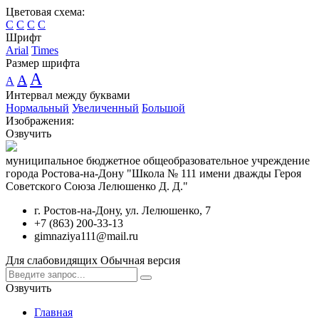
Цветовая схема:
C
C
C
C
Шрифт
Arial
Times
Размер шрифта
A
A
A
Интервал между буквами
Нормальный
Увеличенный
Большой
Изображения:
Озвучить
муниципальное бюджетное общеобразовательное учреждение
города Ростова-на-Дону "Школа № 111 имени дважды Героя
Советского Союза Лелюшенко Д. Д."
г. Ростов-на-Дону, ул. Лелюшенко, 7
+7 (863) 200-33-13
gimnaziya111@mail.ru
Для слабовидящих
Обычная версия
Озвучить
Главная