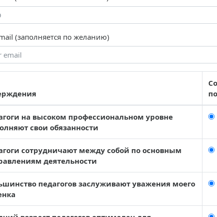
mail (заполняется по желанию)
Со
ерждения
п
агоги на высоком профессиональном уровне
олняют свои обязанности
агоги сотрудничают между собой по основным
равлениям деятельности
ьшинство педагогов заслуживают уважения моего
енка