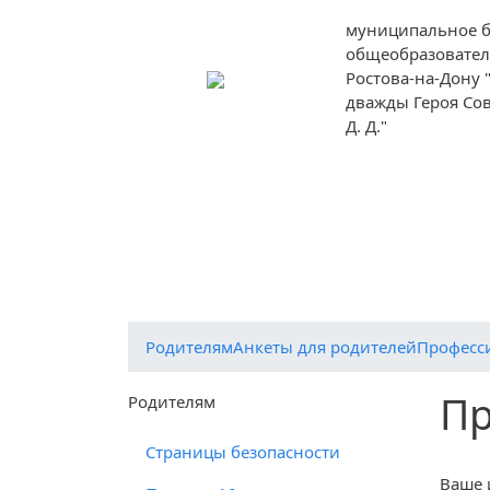
муниципальное 
общеобразовател
Ростова-на-Дону
дважды Героя Со
Д. Д."
Сведения об образовательной организа
Об организации отдыха детей и их оздор
ЦИФРОВАЯ ОБРАЗОВАТЕЛЬНАЯ СРЕДА
Родителям
Анкеты для родителей
Професс
Пр
Родителям
Страницы безопасности
Ваше 