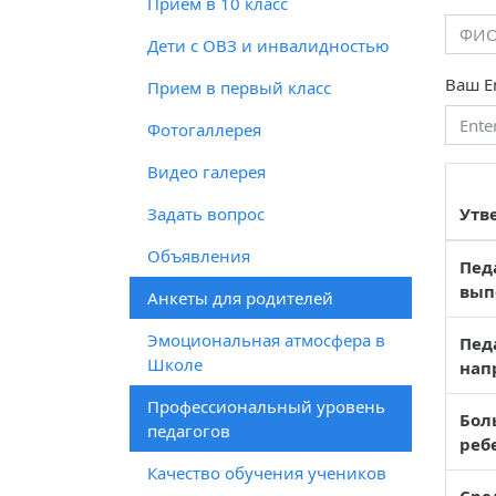
Прием в 10 класс
Дети с ОВЗ и инвалидностью
Ваш E
Прием в первый класс
Фотогаллерея
Видео галерея
Задать вопрос
Утв
Объявления
Пед
вып
Анкеты для родителей
Эмоциональная атмосфера в
Пед
Школе
нап
Профессиональный уровень
Бол
педагогов
реб
Качество обучения учеников