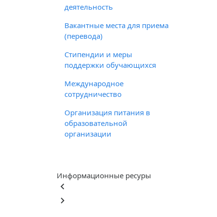
деятельность
Вакантные места для приема
(перевода)
Стипендии и меры
поддержки обучающихся
Международное
сотрудничество
Организация питания в
образовательной
организации
Информационные ресуры
keyboard_arrow_left
keyboard_arrow_right