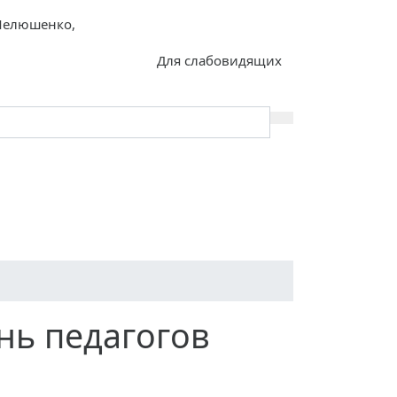
. Лелюшенко,
Для слабовидящих
ольная жизнь
МЕРОПРИЯТИЯ
ша школа
Горячее питание
Food
НКЛЮЗИВНОЕ ОБРАЗОВАНИЕ
нь педагогов