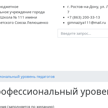
бюджетное
г. Ростов-на-Дону, ул
ьное учреждение города
7
 "Школа № 111 имени
+7 (863) 200-33-13
ветского Союза Лелюшенко
gimnaziya111@mail.ru
ции
Ученикам
Родителям
Преподавателям
Шк
овления
Публичный отчет
Контакты
Ими гордится на
Социальный сертификат дополнительного образования
И
иональный уровень педагогов
офессиональный урове
имя (заполняется по желанию)