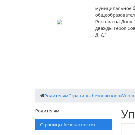
муниципальное 
общеобразовател
Ростова-на-Дону
дважды Героя Со
Д. Д."
Сведения об образовательной органи
Об организации отдыха детей и их оздор
ЦИФРОВАЯ ОБРАЗОВАТЕЛЬНАЯ СРЕДА
Родителям
Страницы безопасности
Упол
Уп
Родителям
Страницы безопасности