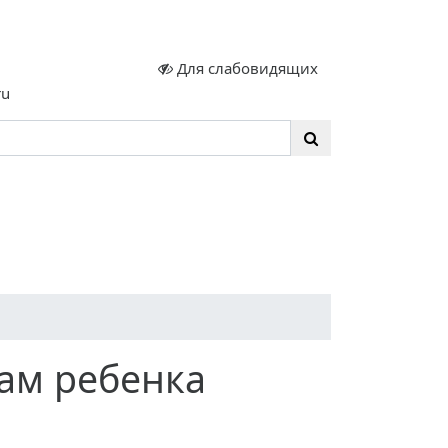
.
Для слабовидящих
ru
Школьная жизнь
МЕРОПРИЯТИЯ
ша школа
Горячее питание
Food
НКЛЮЗИВНОЕ ОБРАЗОВАНИЕ
ам ребенка