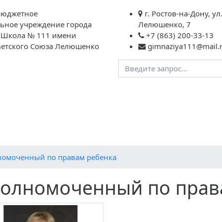
бюджетное
г. Ростов-на-Дону, ул
ьное учреждение города
Лелюшенко, 7
 "Школа № 111 имени
+7 (863) 200-33-13
ветского Союза Лелюшенко
gimnaziya111@mail.
зации
Ученикам
Родителям
Преподавателям
овления
Публичный отчет
Контакты
Ими гордится на
Социальный сертификат дополнительного образования
И
номоченный по правам ребенка
олномоченный по прав