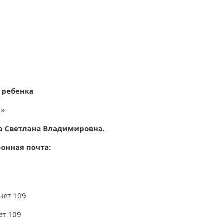
 ребенка
1
»
ва Светлана Владимировна.
чта:
нет 109
ет 109