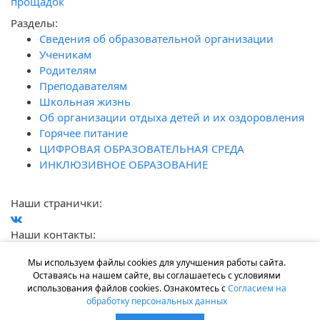
прощадок
Разделы:
Сведения об образовательной организации
Ученикам
Родителям
Преподавателям
Школьная жизнь
Об организации отдыха детей и их оздоровления
Горячее питание
ЦИФРОВАЯ ОБРАЗОВАТЕЛЬНАЯ СРЕДА
ИНКЛЮЗИВНОЕ ОБРАЗОВАНИЕ
Наши странички:
Наши контакты:
г. Ростов-на-Дону, ул. Лелюшенко, 7
Мы используем файлы cookies для улучшения работы сайта.
+7 (863) 200-33-13
Оставаясь на нашем сайте, вы соглашаетесь с условиями
gimnaziya111@mail.ru
использования файлов cookies. Ознакомтесь с
Согласием на
обработку персональных данных
Работает на программном