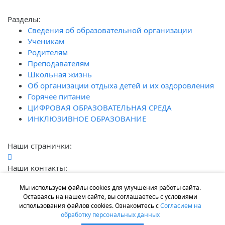
Разделы:
Сведения об образовательной организации
Ученикам
Родителям
Преподавателям
Школьная жизнь
Об организации отдыха детей и их оздоровления
Горячее питание
ЦИФРОВАЯ ОБРАЗОВАТЕЛЬНАЯ СРЕДА
ИНКЛЮЗИВНОЕ ОБРАЗОВАНИЕ
Наши странички:
Наши контакты:
г. Ростов-на-Дону, ул. Лелюшенко, 7
Мы используем файлы cookies для улучшения работы сайта.
+7 (863) 200-33-13
Оставаясь на нашем сайте, вы соглашаетесь с условиями
gimnaziya111@mail.ru
использования файлов cookies. Ознакомтесь с
Согласием на
обработку персональных данных
Работает на программном