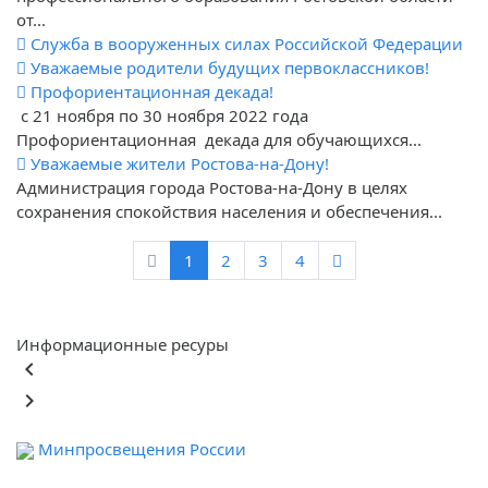
от...
Служба в вооруженных силах Российской Федерации
Уважаемые родители будущих первоклассников!
Профориентационная декада!
с 21 ноября по 30 ноября 2022 года
Профориентационная декада для обучающихся...
Уважаемые жители Ростова-на-Дону!
Администрация города Ростова-на-Дону в целях
сохранения спокойствия населения и обеспечения...
1
2
3
4
Информационные ресуры
keyboard_arrow_left
keyboard_arrow_right
Минпросвещения России
Ф
обра